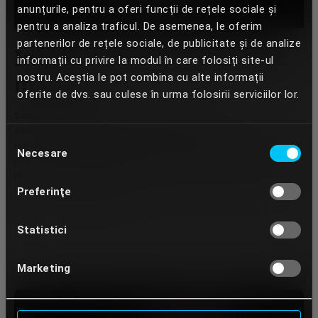
anunțurile, pentru a oferi funcții de rețele sociale și
pentru a analiza traficul. De asemenea, le oferim
partenerilor de rețele sociale, de publicitate și de analize
Intervenție minimă, efect
informații cu privire la modul în care folosiți site-ul
maxim
nostru. Aceștia le pot combina cu alte informații
oferite de dvs. sau culese în urma folosirii serviciilor lor.
Schimbare estetică fără cost biologic.
Albirea oferă rezultate vizibile fără să necesite șlefuire,
Selecția
remodelare sau anestezie. Atunci când este indicată, aduce un
Necesare
consimțământului
plus de luminozitate aproape instant, fără perioadă de
recuperare—ideală pentru pacienții care își doresc un impact
vizibil cu un efort minim.
Preferinţe
Statistici
Marketing