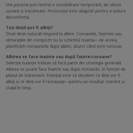
Unii pacienți pot resimți o sensibilitate temporară, de obicei
ușoară și trecătoare. Protocolul este adaptat pentru a reduce
disconfortul.
Toți dinții pot fi albiți?
Doar dinții naturali răspund la albire. Coroanele, fațetele sau
obturațiile din compozit nu își schimbă nuanța—de aceea,
planificăm restaurările după albire, atunci când este necesar.
Albirea se face înainte sau după fațete/coroane?
Selecția nuanței trebuie să facă parte din strategia generală.
Albirea se poate face înainte sau după restaurări, în funcție de
planul de tratament. Esențial este să decidem ce dinți vor fi
albiți și ce dinți vor fi restaurați—pentru un rezultat coerent și
stabil în timp.