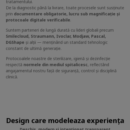
tratamentului.
De la diagnostic până la livrare, toate procesele sunt susținute
prin
documentare obligatorie, lucru sub magnificație și
protocoale digitale verificabile
.
Suntem parteneri de lungă durată cu lideri globali precum
Smilecloud, Straumann, Ivoclar, Modjaw, Pascal,
DGShape
și alții — menținând un standard tehnologic
constant de ultimă generație.
Protocoalele noastre de sterilizare, igienă și dezinfecție
respectă
normele din mediul spitalicesc
, reflectând
angajamentul nostru față de siguranță, control și disciplină
clinică.
Design care modeleaza experiența
Deschis, modern și intenționat transparent