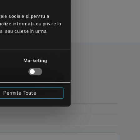
țele sociale și pentru a
alize informații cu privire la
vs. sau culese în urma
Marketing
mează-te
Permite Toate