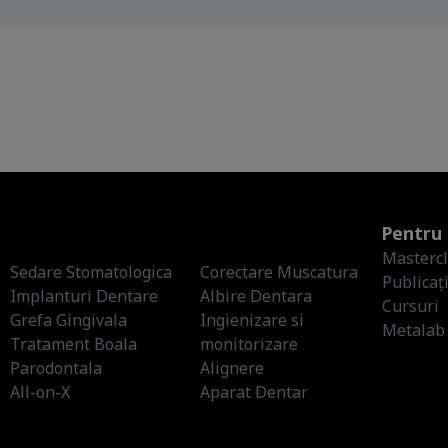
Pentru 
Masterc
Sedare Stomatologica
Corectare Muscatura
Publicați
Implanturi Dentare
Albire Dentara
Cursuri
Grefa Gingivala
Ingienizare si
Metalab
Tratament Boala
monitorizare
Parodontala
Alignere
All-on-X
Aparat Dentar