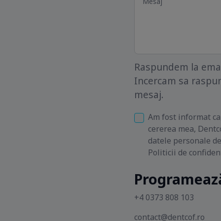
Raspundem la email
Incercam sa raspun
mesaj.
Am fost informat ca
cererea mea, Dentco
datele personale d
Politicii de confiden
Programează
+4 0373 808 103
contact@dentcof.ro