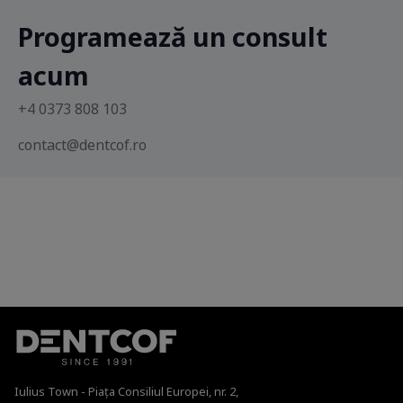
Programează un consult
acum
+4 0373 808 103
contact@dentcof.ro
Iulius Town - Piața Consiliul Europei, nr. 2,