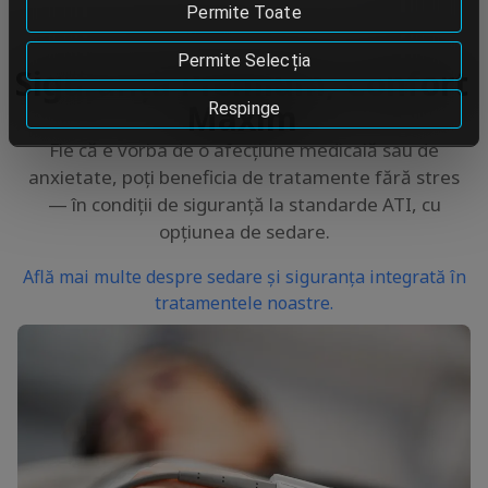
Permite Toate
Permite Selecția
Siguranță Premium, Confort
Maxim
Respinge
Fie că e vorba de o afecțiune medicală sau de
anxietate, poți beneficia de tratamente fără stres
— în condiții de siguranță la standarde ATI, cu
opțiunea de sedare.
Află mai multe despre sedare și siguranța integrată în
tratamentele noastre.