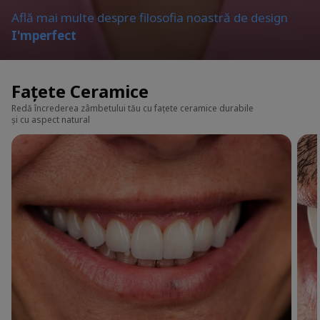
Află mai multe despre filosofia noastră de design
I'mperfect
Fațete Ceramice
Redă încrederea zâmbetului tău cu fațete ceramice durabile
și cu aspect natural