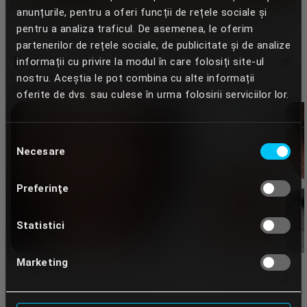
anunțurile, pentru a oferi funcții de rețele sociale și
pentru a analiza traficul. De asemenea, le oferim
partenerilor de rețele sociale, de publicitate și de analize
Tratamente Ortodontice Moderne
informații cu privire la modul în care folosiți site-ul
nostru. Aceștia le pot combina cu alte informații
Îndreaptă-ți dinții cu cele mai noi și eficiente soluții
ortodontice
oferite de dvs. sau culese în urma folosirii serviciilor lor.
Selecția
Necesare
consimțământului
Preferinţe
Statistici
Marketing