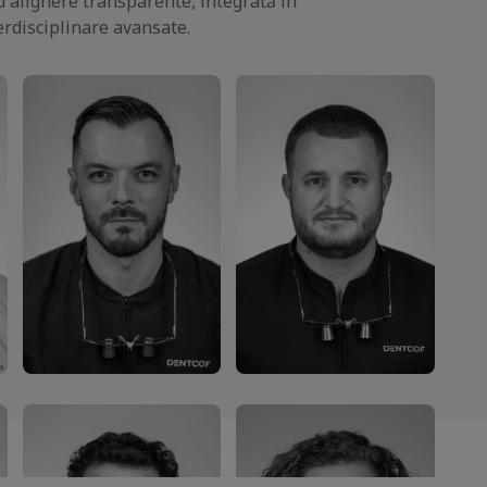
u alignere transparente, integrată în
erdisciplinare avansate.