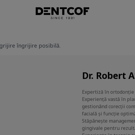
ijire îngrijire posibilă.
Dr. Robert 
Expertiză în ortodonție 
Experiență vastă în plan
gestionând corecții co
facială și funcție optim
Stăpânește managementu
gingivale pentru rezult