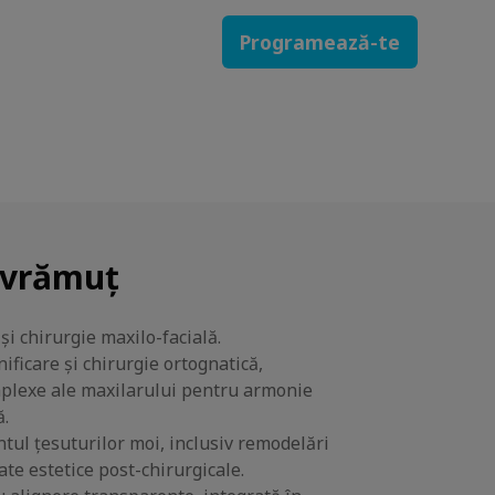
Programează-te
Avrămuț
și chirurgie maxilo-facială.
ificare și chirurgie ortognatică,
mplexe ale maxilarului pentru armonie
ă.
l țesuturilor moi, inclusiv remodelări
ate estetice post-chirurgicale.