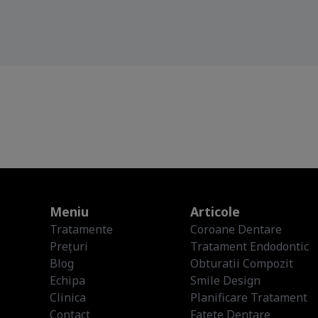
Meniu
Articole
Tratamente
Coroane Dentare
Prețuri
Tratament Endodontic
Blog
Obturatii Compozit
Echipa
Smile Design
Clinica
Planificare Tratament
Contact
Fatete Dentare