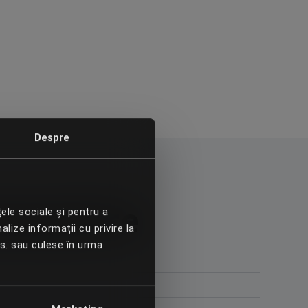
Despre
mează-te
țele sociale și pentru a
alize informații cu privire la
vs. sau culese în urma