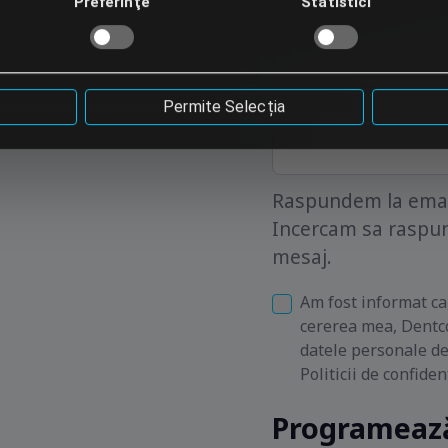
Preferinţe
Statistici
Permite Selecția
Raspundem la email
Incercam sa raspun
mesaj.
Am fost informat ca
cererea mea, Dentco
datele personale d
Politicii de confiden
Programează