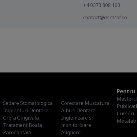
+4 0373 808 103
contact@dentcof.ro
Pentru 
Masterc
Sedare Stomatologica
Corectare Muscatura
Publicați
Implanturi Dentare
Albire Dentara
Cursuri
Grefa Gingivala
Ingienizare si
Metalab
Tratament Boala
monitorizare
Parodontala
Alignere