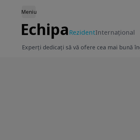
Meniu
Echipa
Rezident
Internațional
Experți dedicați să vă ofere cea mai bună îngr