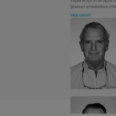
Experiența în terapia c
planuri ortodontice int
Vezi cazuri