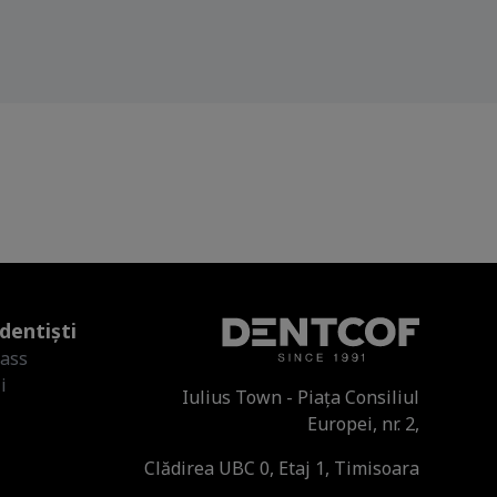
dentiști
lass
i
Iulius Town - Piața Consiliul
Europei, nr. 2,
Clădirea UBC 0, Etaj 1, Timisoara