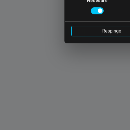
Necesare
consimțământului
Respinge