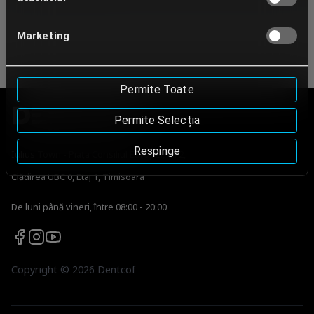
Marketing
Permite Toate
Permite Selecția
Respinge
Iulius Town - Piața Consiliul Europei, nr. 2,
Clădirea UBC 0, Etaj 1, Timisoara
De luni până vineri, între 08:00 - 20:00
Copyright ©
2026
Dentcof