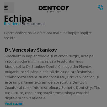
Echipa
Rezident
Internațional
Experți dedicați să vă ofere cea mai bună îngrijire îngrijire
posibilă.
Dr. Venceslav Stankov
Specialist în implantologie și microchirurgie, axat pe
reconstrucția minim invazivă a țesuturilor moi.
Medic șef la Dr. Stankov Dental Clinique din Plovdiv,
Bulgaria, conducând o echipă de 24 de profesioniști.
Colaborează strâns cu mentorul său, Eric Van Dooren, și
este un partener extrem de apreciat la Dentcof.
Coautor al cartii Interdisciplinary Esthetic Dentistry: The
Big Picture, care integrează stomatologia estetică
digitală și convențională.
Vezi cazuri