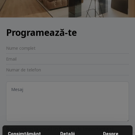
Programează-te
Raspundem la email in functie de importanta si
Consimțământ
Detalii
Despre