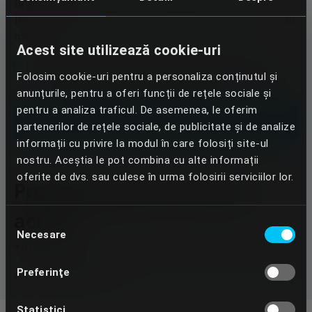
urgenta.
Incercam sa raspundem in 48h de la primirea oricarui
mesaj.
Acest site utilizează cookie-uri
Am fost informat ca, in raspuns la cererea mea,
Folosim cookie-uri pentru a personaliza conținutul și
Dentcof va prelucra datele personale de mai sus
anunțurile, pentru a oferi funcții de rețele sociale și
conform Politicii de confidentialitate
pentru a analiza traficul. De asemenea, le oferim
Trimite
partenerilor de rețele sociale, de publicitate și de analize
informații cu privire la modul în care folosiți site-ul
nostru. Aceștia le pot combina cu alte informații
oferite de dvs. sau culese în urma folosirii serviciilor lor.
Programează un consult
acum
Selecția
Necesare
consimțământului
+4 0373 808 103
Preferinţe
contact@dentcof.ro
Statistici