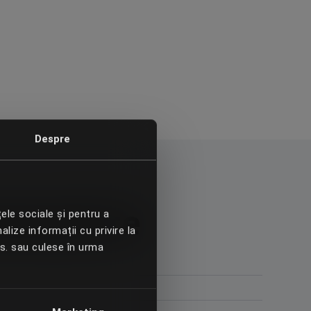
Despre
mează-te
țele sociale și pentru a
alize informații cu privire la
vs. sau culese în urma