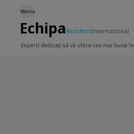
Meniu
Echipa
Rezident
Internațional
Experți dedicați să vă ofere cea mai bună îngr