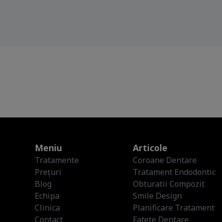
Meniu
Articole
Tratamente
Coroane Dentare
Prețuri
Tratament Endodontic
Blog
Obturatii Compozit
Echipa
Smile Design
Clinica
Planificare Tratament
Contact
Fatete Dentare