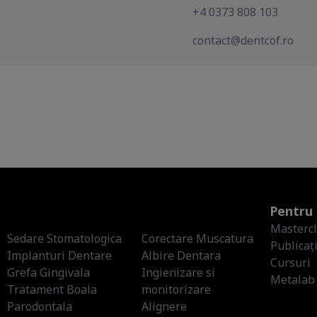
+4 0373 808 103
contact@dentcof.ro
Pentru 
Masterc
Sedare Stomatologica
Corectare Muscatura
Publicați
Implanturi Dentare
Albire Dentara
Cursuri
Grefa Gingivala
Ingienizare si
Metalab
Tratament Boala
monitorizare
Parodontala
Alignere