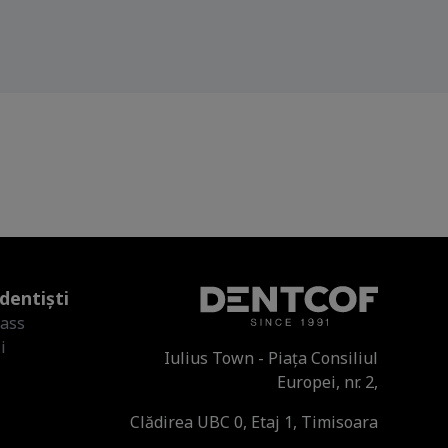
dentiști
lass
i
Iulius Town - Piața Consiliul
Europei, nr. 2,
Clădirea UBC 0, Etaj 1, Timisoara