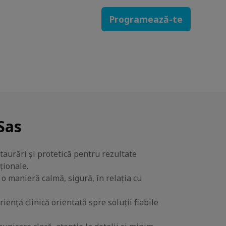
Programează-te
 Sas
taurări și protetică pentru rezultate
ționale.
 o manieră calmă, sigură, în relația cu
iență clinică orientată spre soluții fiabile