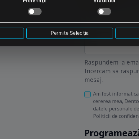
Preferinţe
Statistici
Permite Selecția
Raspundem la email
Incercam sa raspun
mesaj.
Am fost informat ca
cererea mea, Dentco
datele personale d
Politicii de confiden
Programează